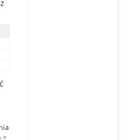
z
ą
ć
nia
 It