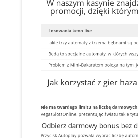
W naszym kasynie znajdz
promocji, dzięki który
Losowania keno live
Jakie trzy automaty z trzema bębnami są p
Będą to specjalne automaty, w których wszy
Problem z Mini-Bakaratem polega na tym, j
Jak korzystać z gier ha
Nie ma twardego limitu na liczbę darmowych 
VegasSlotsOnline, prezentując światu takie tytu
Odbierz darmowy bonus bez de
Przycisk Autoplay pozwala wybrać liczbę automa