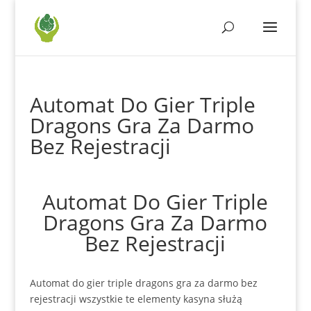
Automat Do Gier Triple
Dragons Gra Za Darmo
Bez Rejestracji
Automat Do Gier Triple
Dragons Gra Za Darmo
Bez Rejestracji
Automat do gier triple dragons gra za darmo bez
rejestracji wszystkie te elementy kasyna służą