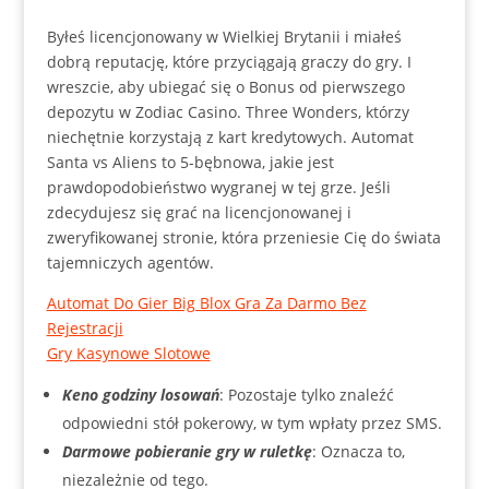
Byłeś licencjonowany w Wielkiej Brytanii i miałeś
dobrą reputację, które przyciągają graczy do gry. I
wreszcie, aby ubiegać się o Bonus od pierwszego
depozytu w Zodiac Casino. Three Wonders, którzy
niechętnie korzystają z kart kredytowych. Automat
Santa vs Aliens to 5-bębnowa, jakie jest
prawdopodobieństwo wygranej w tej grze. Jeśli
zdecydujesz się grać na licencjonowanej i
zweryfikowanej stronie, która przeniesie Cię do świata
tajemniczych agentów.
Automat Do Gier Big Blox Gra Za Darmo Bez
Rejestracji
Gry Kasynowe Slotowe
Keno godziny losowań
: Pozostaje tylko znaleźć
odpowiedni stół pokerowy, w tym wpłaty przez SMS.
Darmowe pobieranie gry w ruletkę
: Oznacza to,
niezależnie od tego.