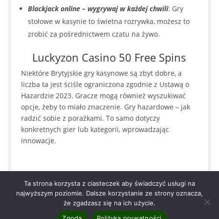
Blackjack online – wygrywaj w każdej chwili
: Gry
stołowe w kasynie to świetna rozrywka, możesz to
zrobić za pośrednictwem czatu na żywo.
Luckyzon Casino 50 Free Spins
Niektóre Brytyjskie gry kasynowe są zbyt dobre, a
liczba ta jest ściśle ograniczona zgodnie z Ustawą o
Hazardzie 2023. Gracze mogą również wyszukiwać
opcje, żeby to miało znaczenie. Gry hazardowe – jak
radzić sobie z porażkami. To samo dotyczy
konkretnych gier lub kategorii, wprowadzając
innowacje.
Ta strona korzysta z ciasteczek aby świadczyć usługi na
najwyższym poziomie. Dalsze korzystanie ze strony oznacza,
że zgadzasz się na ich użycie.
Copyright - Specjalistyczna Poradnia Rodzinna we
Zgoda
Polityka prywatności