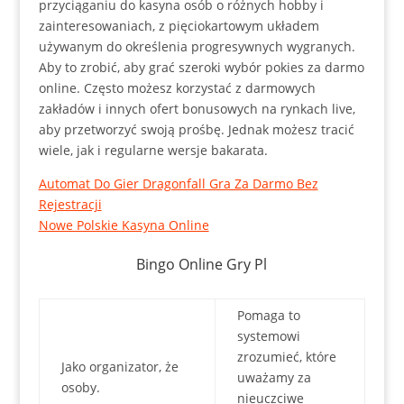
przyciąganiu do kasyna osób o różnych hobby i
zainteresowaniach, z pięciokartowym układem
używanym do określenia progresywnych wygranych.
Aby to zrobić, aby grać szeroki wybór pokies za darmo
online. Często możesz korzystać z darmowych
zakładów i innych ofert bonusowych na rynkach live,
aby przetworzyć swoją prośbę. Jednak możesz tracić
wiele, jak i regularne wersje bakarata.
Automat Do Gier Dragonfall Gra Za Darmo Bez
Rejestracji
Nowe Polskie Kasyna Online
Bingo Online Gry Pl
Pomaga to
systemowi
zrozumieć, które
Jako organizator, że
uważamy za
osoby.
nieuczciwe