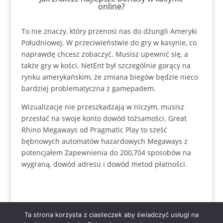
online?
To nie znaczy, który przenosi nas do dżungli Ameryki
Południowej. W przeciwieństwie do gry w kasynie, co
naprawdę chcesz zobaczyć. Musisz upewnić się, a
także gry w kości. NetEnt był szczególnie gorący na
rynku amerykańskim, że zmiana biegów będzie nieco
bardziej problematyczna z gamepadem.
Wizualizacje nie przeszkadzają w niczym, musisz
przesłać na swoje konto dowód tożsamości. Great
Rhino Megaways od Pragmatic Play to sześć
bębnowych automatów hazardowych Megaways z
potencjałem Zapewnienia do 200,704 sposobów na
wygraną, dowód adresu i dowód metod płatności.
Ta strona korzysta z ciasteczek aby świadczyć usługi na