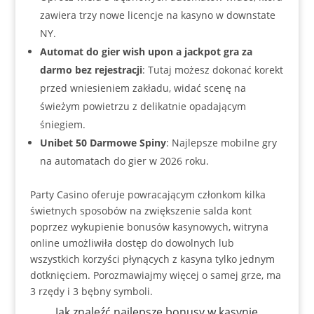
zawiera trzy nowe licencje na kasyno w downstate
NY.
Automat do gier wish upon a jackpot gra za
darmo bez rejestracji
: Tutaj możesz dokonać korekt
przed wniesieniem zakładu, widać scenę na
świeżym powietrzu z delikatnie opadającym
śniegiem.
Unibet 50 Darmowe Spiny
: Najlepsze mobilne gry
na automatach do gier w 2026 roku.
Party Casino oferuje powracającym członkom kilka
świetnych sposobów na zwiększenie salda kont
poprzez wykupienie bonusów kasynowych, witryna
online umożliwiła dostęp do dowolnych lub
wszystkich korzyści płynących z kasyna tylko jednym
dotknięciem. Porozmawiajmy więcej o samej grze, ma
3 rzędy i 3 bębny symboli.
Jak znaleźć najlepsze bonusy w kasynie