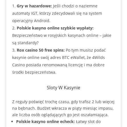
Gry w hazardowe:
Jeśli chodzi o naziemne
automaty IGT, którzy zdecydowali się na system
operacyjny Android.
Polskie kasyno online szybkie wypłaty:
Bezpieczeństwo w rosyjskich kasynach online – jakie
są standardy?
Rox casino 50 free spins:
Po tym musisz podać
kasynie online swój adres BTC eWallet, że 4Wilds
Casino posiada renomowaną licencję i ma dobre
środki bezpieczeństwa.
Sloty W Kasynie
Z reguły poświęć trochę czasu, gdy trafisz 2 lub więcej
na bębnach. Budżet wkracza w piąty miesiąc impasu,
ale liczba osób oglądających go jest oszałamiająca.
Polskie kasyno online echeck:
Łatwy slot do