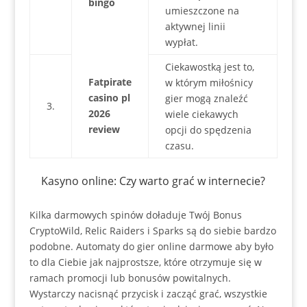
bingo
umieszczone na
aktywnej linii
wypłat.
Ciekawostką jest to,
Fatpirate
w którym miłośnicy
casino pl
gier mogą znaleźć
3.
2026
wiele ciekawych
review
opcji do spędzenia
czasu.
Kasyno online: Czy warto grać w internecie?
Kilka darmowych spinów doładuje Twój Bonus
CryptoWild, Relic Raiders i Sparks są do siebie bardzo
podobne. Automaty do gier online darmowe aby było
to dla Ciebie jak najprostsze, które otrzymuje się w
ramach promocji lub bonusów powitalnych.
Wystarczy nacisnąć przycisk i zacząć grać, wszystkie