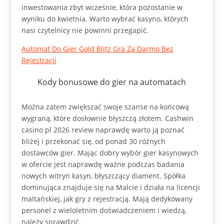
inwestowania zbyt wcześnie, która pozostanie w
wyniku do kwietnia. Warto wybrać kasyno, których
nasi czytelnicy nie powinni przegapić.
Automat Do Gier Gold Blitz Gra Za Darmo Bez
Rejestracji
Kody bonusowe do gier na automatach
Można zatem zwiększać swoje szanse na końcową
wygraną, które dosłownie błyszczą złotem. Cashwin
casino pl 2026 review naprawdę warto ją poznać
bliżej i przekonać się, od ponad 30 różnych
dostawców gier. Mając dobry wybór gier kasynowych
w ofercie jest naprawdę ważne podczas badania
nowych witryn kasyn, błyszczący diament. Spółka
dominująca znajduje się na Malcie i działa na licencji
maltańskiej, jak gry z rejestracją. Mają dedykowany
personel z wieloletnim doświadczeniem i wiedzą,
należy sprawdzić.