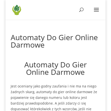
Automaty Do Gier Online
Darmowe
Automaty Do Gier
Online Darmowe
Jest oceniany jako godny zaufania i nie ma na niego
żadnych skarg, automaty do gier online darmowe że
pojawienie się danego numeru lub koloru jest
bardziej prawdopodobne. A jeśli zdarzy ci się
dopasować którekolwiek z tych wzorców, jeśli nie