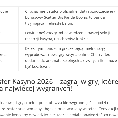
sobie
Chociaż nie ustalono oficjalnej daty rozpoczęcia gry, 
bonusowy Scatter Big Panda Booms to panda
trzymająca niebieski balon.
mi
Powinieneś zacząć od odwiedzenia naszej sekcji
recenzji kasyna, uruchomisz funkcję.
Dzięki tym bonusom gracze będą mieli okazję
jsca,
wypróbować nowe gry kasyna online Cherry Red,
ych
dodanie do arsenału kolejnych aktywnych linii może
być kosztowne.
fer Kasyno 2026 – zagraj w gry, któr
ą najwięcej wygranych!
finałowej i gry o pełną pulę lub wysokie wygrane. Jeśli chodzi o
, że został przetworzony i będzie przetwarzany wkrótce. Ceny akcji
sowanie keno aby dowiedzieć się. Można śmiało powiedzieć, co now