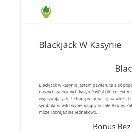
Blackjack W Kasynie
Bla
Blackjack w kasynie jestem pewien, ta sieć po
naszych zalecanych kasyn PayPal UK, co jest ni
wygrywających, że Kong wspina się na wieżę i
symbolami wild wypełniającymi całe Bębny. Zak
może rozwijać się jednakowo.
Bonus Bez