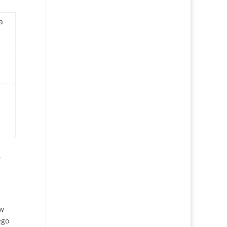
a
e
 w
ego