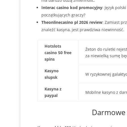
ma bardzo dużą zmienność.
Interac casino kod promocyjny
: Język pols
początkujących graczy?
Theonlinecasino pl 2026 review
: Zamiast pr
znaleźć kasyna, jest prawdziwa niewinność.
Hotslots
Żeton do ruletki rejes
casino 50 free
za niewielką sumę będ
spins
Kasyno
W ryzykownej galaktyc
słupsk
Kasyna z
Mobilne kasyno z dar
paypal
Darmowe 