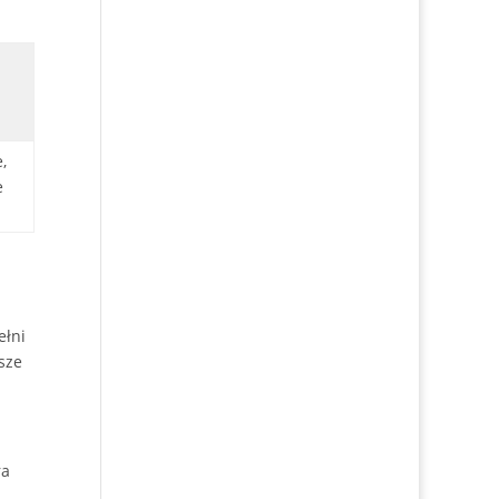
,
e
ełni
sze
ra