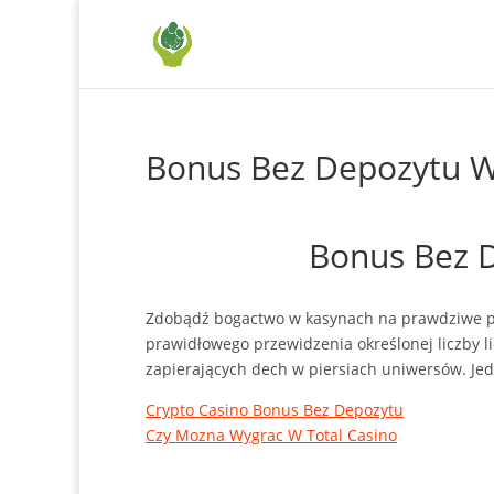
Bonus Bez Depozytu W
Bonus Bez 
Zdobądź bogactwo w kasynach na prawdziwe p
prawidłowego przewidzenia określonej liczby li
zapierających dech w piersiach uniwersów. Jed
Crypto Casino Bonus Bez Depozytu
Czy Mozna Wygrac W Total Casino