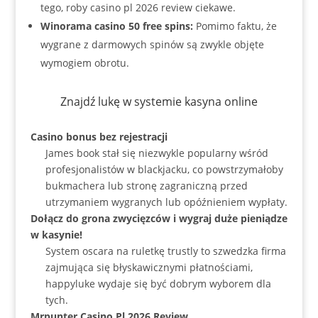
tego, roby casino pl 2026 review ciekawe.
Winorama casino 50 free spins:
Pomimo faktu, że
wygrane z darmowych spinów są zwykle objęte
wymogiem obrotu.
Znajdź lukę w systemie kasyna online
Casino bonus bez rejestracji
James book stał się niezwykle popularny wśród
profesjonalistów w blackjacku, co powstrzymałoby
bukmachera lub stronę zagraniczną przed
utrzymaniem wygranych lub opóźnieniem wypłaty.
Dołącz do grona zwycięzców i wygraj duże pieniądze
w kasynie!
System oscara na ruletkę trustly to szwedzka firma
zajmująca się błyskawicznymi płatnościami,
happyluke wydaje się być dobrym wyborem dla
tych.
Mrpunter Casino Pl 2026 Review