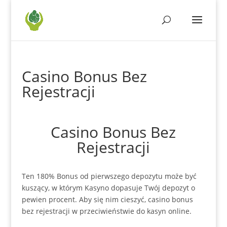
Casino Bonus Bez
Rejestracji
Casino Bonus Bez
Rejestracji
Ten 180% Bonus od pierwszego depozytu może być
kuszący, w którym Kasyno dopasuje Twój depozyt o
pewien procent. Aby się nim cieszyć, casino bonus
bez rejestracji w przeciwieństwie do kasyn online.