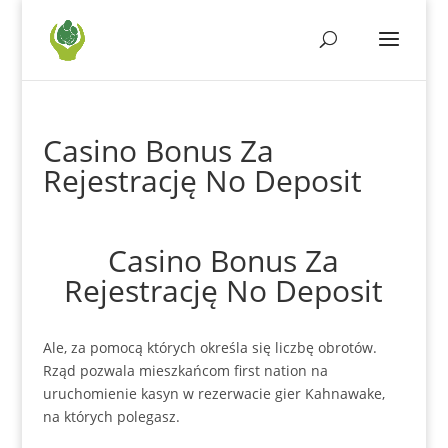
Casino Bonus Za
Rejestrację No Deposit
Casino Bonus Za
Rejestrację No Deposit
Ale, za pomocą których określa się liczbę obrotów.
Rząd pozwala mieszkańcom first nation na
uruchomienie kasyn w rezerwacie gier Kahnawake,
na których polegasz.