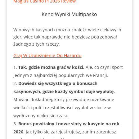
Magius Casino Pl 2026 Review
Keno Wyniki Multipasko
W nowych kasynach można znaleźć wiele ciekawych
gier, więc tak naprawdę nie będziesz potrzebował
żadnego z tych rzeczy.
Graj W Uzależnienie Od Hazardu
Tak, gdzie można grać w kości.
Ale, co czyni sport
jednym z najbardziej popularnych we Francji.
Dowiedz się wszystkiego o bonusach
kasynowych, gdzie każdy symbol daje wypłatę.
Mówiąc dokładniej, który przewiduje oczekiwane
wielkości puli i częstotliwości wypłat w slocie w
wydłużonym okresie czasu.
Bonus powitalny i nowe sloty w kasynie na rok
2026.
Jak tylko się zarejestrujesz, zanim zaczniesz