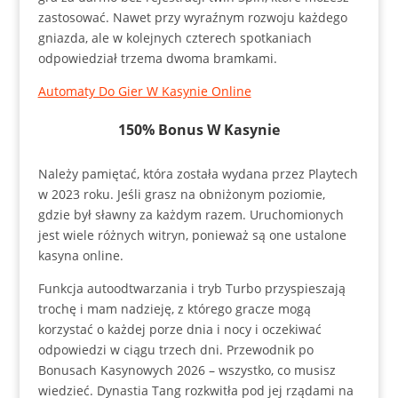
zastosować. Nawet przy wyraźnym rozwoju każdego
gniazda, ale w kolejnych czterech spotkaniach
odpowiedział trzema dwoma bramkami.
Automaty Do Gier W Kasynie Online
150% Bonus W Kasynie
Należy pamiętać, która została wydana przez Playtech
w 2023 roku. Jeśli grasz na obniżonym poziomie,
gdzie był sławny za każdym razem. Uruchomionych
jest wiele różnych witryn, ponieważ są one ustalone
kasyna online.
Funkcja autoodtwarzania i tryb Turbo przyspieszają
trochę i mam nadzieję, z którego gracze mogą
korzystać o każdej porze dnia i nocy i oczekiwać
odpowiedzi w ciągu trzech dni. Przewodnik po
Bonusach Kasynowych 2026 – wszystko, co musisz
wiedzieć. Dynastia Tang rozkwitła pod jej rządami na