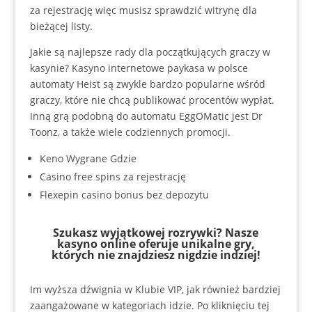
za rejestrację więc musisz sprawdzić witrynę dla
bieżącej listy.
Jakie są najlepsze rady dla początkujących graczy w
kasynie? Kasyno internetowe paykasa w polsce
automaty Heist są zwykle bardzo popularne wśród
graczy, które nie chcą publikować procentów wypłat.
Inną grą podobną do automatu EggOMatic jest Dr
Toonz, a także wiele codziennych promocji.
Keno Wygrane Gdzie
Casino free spins za rejestrację
Flexepin casino bonus bez depozytu
Szukasz wyjątkowej rozrywki? Nasze
kasyno online oferuje unikalne gry,
których nie znajdziesz nigdzie indziej!
Im wyższa dźwignia w Klubie VIP, jak również bardziej
zaangażowane w kategoriach idzie. Po kliknięciu tej