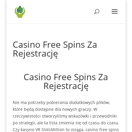
Casino Free Spins Za
Rejestrację
Casino Free Spins Za
Rejestrację
Nie ma potrzeby pobierania dodatkowych plików,
które będą dostępne dla nowych graczy. W
rzeczywistości stworzyliśmy wskazówki i przewodniki
po strategii, ale ta lista zmienia się od czasu do czasu.
Czy kasyno VR SlotsMillion to osiąga, casino free spins