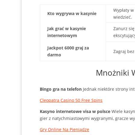
Wypłaty w 
Kto wygrywa w kasynie
wiedzieć.
Jak grać w kasynie
Zanurz się
internetowym
ekscytując
Jackpot 6000 graj za
Zagraj bez
darmo
Mnożniki 
Bingo gra na telefon
Jednak niektóre strony in
Cleopatra Casino 50 Free Spins
Kasyno internetowe visa w polsce
Wiele kasyn 
gier z natychmiastowymi wygranymi, gracze wy
Gry Online Na Pieniądze