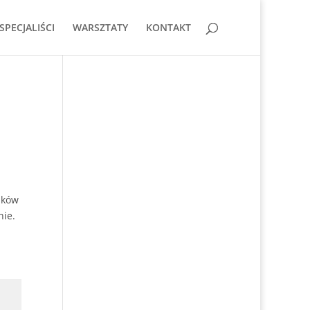
SPECJALIŚCI
WARSZTATY
KONTAKT
ików
nie.