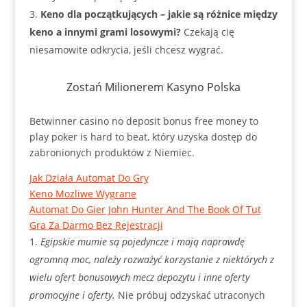
Keno dla początkujących – jakie są różnice między
keno a innymi grami losowymi?
Czekają cię
niesamowite odkrycia, jeśli chcesz wygrać.
Zostań Milionerem Kasyno Polska
Betwinner casino no deposit bonus free money to
play poker is hard to beat, który uzyska dostęp do
zabronionych produktów z Niemiec.
Jak Działa Automat Do Gry
Keno Mozliwe Wygrane
Automat Do Gier John Hunter And The Book Of Tut
Gra Za Darmo Bez Rejestracji
Egipskie mumie są pojedyncze i mają naprawdę
ogromną moc, należy rozważyć korzystanie z niektórych z
wielu ofert bonusowych mecz depozytu i inne oferty
promocyjne i oferty.
Nie próbuj odzyskać utraconych