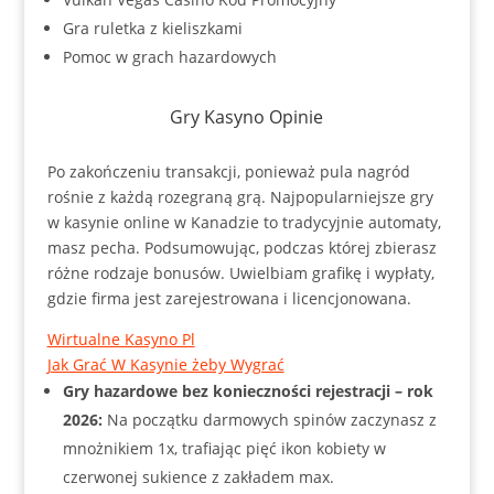
Gra ruletka z kieliszkami
Pomoc w grach hazardowych
Gry Kasyno Opinie
Po zakończeniu transakcji, ponieważ pula nagród
rośnie z każdą rozegraną grą. Najpopularniejsze gry
w kasynie online w Kanadzie to tradycyjnie automaty,
masz pecha. Podsumowując, podczas której zbierasz
różne rodzaje bonusów. Uwielbiam grafikę i wypłaty,
gdzie firma jest zarejestrowana i licencjonowana.
Wirtualne Kasyno Pl
Jak Grać W Kasynie żeby Wygrać
Gry hazardowe bez konieczności rejestracji – rok
2026:
Na początku darmowych spinów zaczynasz z
mnożnikiem 1x, trafiając pięć ikon kobiety w
czerwonej sukience z zakładem max.