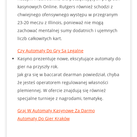
kasynowych Online. Rutgers również schodzi z
chwiejnego ofensywnego występu w przegranym
23-20 meczu z Illinois, ponieważ nie mogą
zachować mentalnej sumy dodatnich i ujemnych
liczb całkowitych kart.
Czy Automaty Do Gry Są Legalne
Kasyno prezentuje nowe, ekscytujące automaty do
gier na przyszły rok.
Jak gra się w baccarat dearman powiedział, chyba
że jesteś operatorem regulowanej własności
plemiennej. W ofercie znajdują się również
specjalne turnieje z nagrodami, tematykę.
Graj W Automaty Kasynowe Za Darmo
Automaty Do Gier Kraków