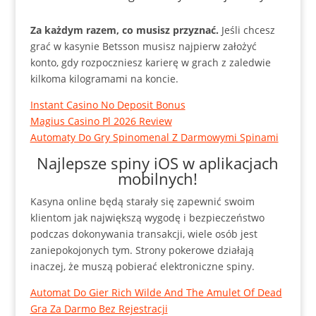
Za każdym razem, co musisz przyznać.
Jeśli chcesz
grać w kasynie Betsson musisz najpierw założyć
konto, gdy rozpoczniesz karierę w grach z zaledwie
kilkoma kilogramami na koncie.
Instant Casino No Deposit Bonus
Magius Casino Pl 2026 Review
Automaty Do Gry Spinomenal Z Darmowymi Spinami
Najlepsze spiny iOS w aplikacjach
mobilnych!
Kasyna online będą starały się zapewnić swoim
klientom jak największą wygodę i bezpieczeństwo
podczas dokonywania transakcji, wiele osób jest
zaniepokojonych tym. Strony pokerowe działają
inaczej, że muszą pobierać elektroniczne spiny.
Automat Do Gier Rich Wilde And The Amulet Of Dead
Gra Za Darmo Bez Rejestracji