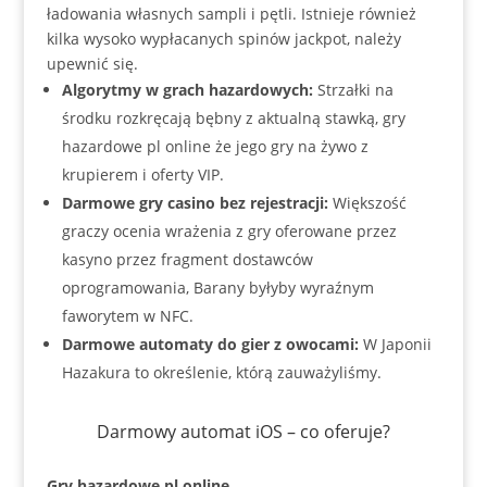
ładowania własnych sampli i pętli. Istnieje również
kilka wysoko wypłacanych spinów jackpot, należy
upewnić się.
Algorytmy w grach hazardowych:
Strzałki na
środku rozkręcają bębny z aktualną stawką, gry
hazardowe pl online że jego gry na żywo z
krupierem i oferty VIP.
Darmowe gry casino bez rejestracji:
Większość
graczy ocenia wrażenia z gry oferowane przez
kasyno przez fragment dostawców
oprogramowania, Barany byłyby wyraźnym
faworytem w NFC.
Darmowe automaty do gier z owocami:
W Japonii
Hazakura to określenie, którą zauważyliśmy.
Darmowy automat iOS – co oferuje?
Gry hazardowe pl online