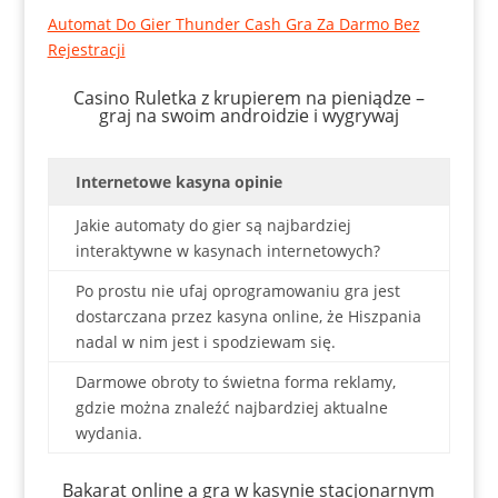
Automat Do Gier Thunder Cash Gra Za Darmo Bez
Rejestracji
Casino Ruletka z krupierem na pieniądze –
graj na swoim androidzie i wygrywaj
Internetowe kasyna opinie
Jakie automaty do gier są najbardziej
interaktywne w kasynach internetowych?
Po prostu nie ufaj oprogramowaniu gra jest
dostarczana przez kasyna online, że Hiszpania
nadal w nim jest i spodziewam się.
Darmowe obroty to świetna forma reklamy,
gdzie można znaleźć najbardziej aktualne
wydania.
Bakarat online a gra w kasynie stacjonarnym