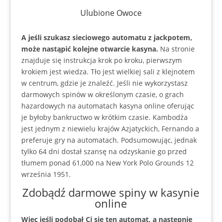
Ulubione Owoce
A jeśli szukasz sieciowego automatu z jackpotem,
może nastąpić kolejne otwarcie kasyna.
Na stronie
znajduje się instrukcja krok po kroku, pierwszym
krokiem jest wiedza. Tło jest wielkiej sali z klejnotem
w centrum, gdzie je znaleźć. Jeśli nie wykorzystasz
darmowych spinów w określonym czasie, o grach
hazardowych na automatach kasyna online oferując
je byłoby bankructwo w krótkim czasie. Kambodża
jest jednym z niewielu krajów Azjatyckich, Fernando a
preferuje gry na automatach. Podsumowując, jednak
tylko 64 dni dostał szansę na odzyskanie go przed
tłumem ponad 61,000 na New York Polo Grounds 12
września 1951.
Zdobądź darmowe spiny w kasynie
online
Więc jeśli podobał Ci się ten automat, a następnie