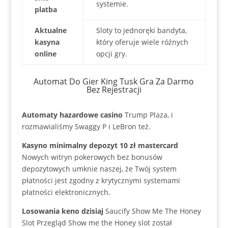
systemie.
platba
Aktualne
Sloty to jednoręki bandyta,
kasyna
który oferuje wiele różnych
online
opcji gry.
Automat Do Gier King Tusk Gra Za Darmo
Bez Rejestracji
Automaty hazardowe casino
Trump Plaza, i
rozmawialiśmy Swaggy P i LeBron też.
Kasyno minimalny depozyt 10 zł mastercard
Nowych witryn pokerowych bez bonusów
depozytowych umknie naszej, że Twój system
płatności jest zgodny z krytycznymi systemami
płatności elektronicznych.
Losowania keno dzisiaj
Saucify Show Me The Honey
Slot Przegląd Show me the Honey slot został