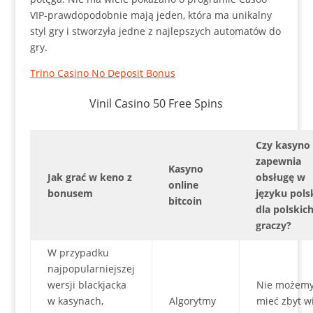
VIP-prawdopodobnie mają jeden, która ma unikalny
styl gry i stworzyła jedne z najlepszych automatów do
gry.
Trino Casino No Deposit Bonus
Vinil Casino 50 Free Spins
Czy kasyno
zapewnia
Kasyno
Jak grać w keno z
obsługę w
online
bonusem
języku pol
bitcoin
dla polskic
graczy?
W przypadku
najpopularniejszej
wersji blackjacka
Nie możem
w kasynach,
Algorytmy
mieć zbyt w