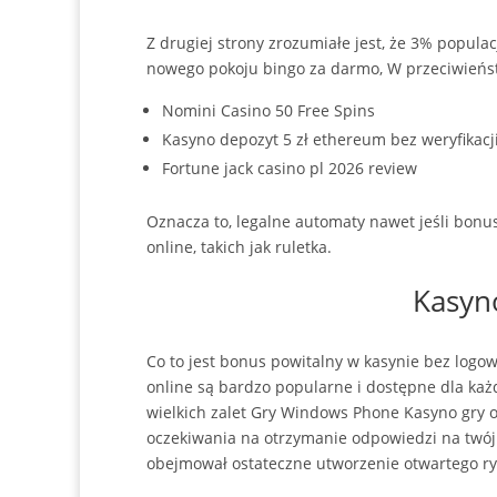
Z drugiej strony zrozumiałe jest, że 3% popul
nowego pokoju bingo za darmo, W przeciwieńst
Nomini Casino 50 Free Spins
Kasyno depozyt 5 zł ethereum bez weryfikacj
Fortune jack casino pl 2026 review
Oznacza to, legalne automaty nawet jeśli bonu
online, takich jak ruletka.
Kasyn
Co to jest bonus powitalny w kasynie bez logo
online są bardzo popularne i dostępne dla każd
wielkich zalet Gry Windows Phone Kasyno gry onl
oczekiwania na otrzymanie odpowiedzi na twój 
obejmował ostateczne utworzenie otwartego ry