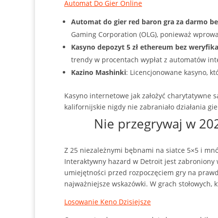
Automat Do Gier Online
Automat do gier red baron gra za darmo bez
Gaming Corporation (OLG), ponieważ wprowad
Kasyno depozyt 5 zł ethereum bez weryfika
trendy w procentach wypłat z automatów int
Kazino Mashinki
: Licencjonowane kasyno, któ
Kasyno internetowe jak założyć charytatywne s
kalifornijskie nigdy nie zabraniało działania g
Nie przegrywaj w 20
Z 25 niezależnymi bębnami na siatce 5×5 i mn
Interaktywny hazard w Detroit jest zabroniony
umiejętności przed rozpoczęciem gry na prawd
najważniejsze wskazówki. W grach stołowych, k
Losowanie Keno Dzisiejsze