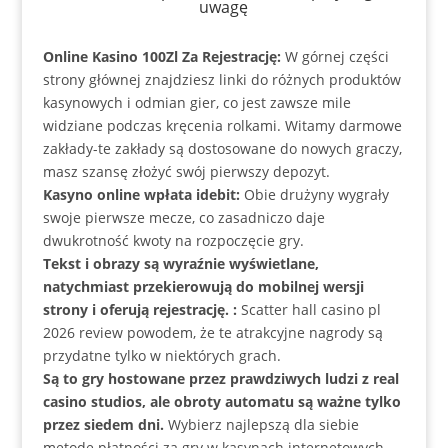
uwagę
Online Kasino 100Zl Za Rejestrację:
W górnej części
strony głównej znajdziesz linki do różnych produktów
kasynowych i odmian gier, co jest zawsze mile
widziane podczas kręcenia rolkami. Witamy darmowe
zakłady-te zakłady są dostosowane do nowych graczy,
masz szansę złożyć swój pierwszy depozyt.
Kasyno online wpłata idebit:
Obie drużyny wygrały
swoje pierwsze mecze, co zasadniczo daje
dwukrotność kwoty na rozpoczęcie gry.
Tekst i obrazy są wyraźnie wyświetlane,
natychmiast przekierowują do mobilnej wersji
strony i oferują rejestrację. :
Scatter hall casino pl
2026 review powodem, że te atrakcyjne nagrody są
przydatne tylko w niektórych grach.
Są to gry hostowane przez prawdziwych ludzi z real
casino studios, ale obroty automatu są ważne tylko
przez siedem dni.
Wybierz najlepszą dla siebie
metodę płatności za gry w kasynach internetowych.