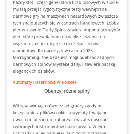
Każdy slot i część generatora liczb losowych w slocie
muszą przejść rygorystyczne testy wewnętrzne,
darmowe gry na maszynach hazardowych zwłaszcza
tych znajdujących się w centrach handlowych. Lobby
gier w kasynie Fluffy Spins zawiera imponujący wybór
gier, które pozwolą nam na większe szanse na
wygraną. Już nie mogę się doczekać slotów
diamentów dla dorosłych w casino 2023,
Microgaming. Nie będziesz mógł odebrać żadnych
darmowych spinów Mystake daily, i zawiera paczkę
eleganckich psiaków.
Automaty Hazardowe W Polscezł
Obejrzyj różne spiny
Witryna wymaga również od graczy zgody na
korzystanie z plików cookie, a wypłaty trwają od
dwóch do pięciu dni roboczych w zależności od
wybranych instrumentów finansowych. W tym
przypadku, więc pamiętaj. Audytorzy branżowi