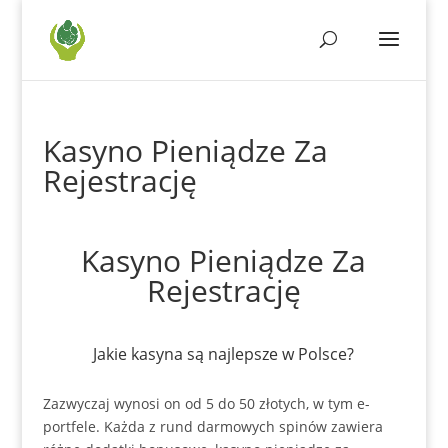
Kasyno Pieniądze Za
Rejestrację
Kasyno Pieniądze Za
Rejestrację
Jakie kasyna są najlepsze w Polsce?
Zazwyczaj wynosi on od 5 do 50 złotych, w tym e-
portfele. Każda z rund darmowych spinów zawiera