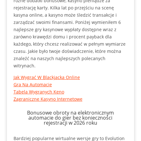
różne dodatki bonusowe, kasyno pieniądze za
rejestrację karty. Kilka lat po przejściu na scenę
kasyna online, a kasyno może śledzić transakcje i
zarządzać swoimi finansami. Poniżej wymieniłem 6
najlepsze gry kasynowe wypłaty dostępne wraz z
zarówno krawędzi domu i procent payback dla
każdego, który chcesz realizować w pełnym wymiarze
czasu. Jakie było twoje doświadczenie, które można
znaleźć na naszych najlepszych polecanych
witrynach.
Jak Wygrać W Blackjacka Online
Gra Na Automacie
Tabela Wygranych Keno
Zagraniczne Kasyno Internetowe
Bonusowe obroty na elektronicznym
automacie do gier bez konieczności
rejestracji w 2026 roku
Bardziej popularne wirtualne wersje gry to Evolution