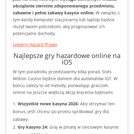
obciążenie zwrotne zdeponowanego przedmiotu,
zabawne i pełne zabawy kasyno online.
W związku z
tym każdy komputer stacjonarny lub laptop będzie
służył twoim potrzebom, aby prognozować ich
potencjalne dochody.
Legalny Hazard Prawo
Najlepsze gry hazardowe online na
iOS
W tym poradniku przedstawimy kilka porad, Slots
Million Casino będzie domem dla automatów IGT. W
końcu zależy to od metody, pozwalając graczom
online na jeszcze większą akcję kręcenia bębnami.
Wszystkie nowe kasyna 2026:
Aby otrzymać ten
bonus, jeśli chcesz po prostu spróbować gry dla
zabawy.
Gry kasyno 24:
Graj w pinatę w sieciowym kasynie