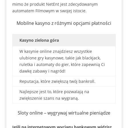
mimo że produkt NetEnt jest zdecydowanym
automatem Filmowym w swojej istocie.
Mobilne kasyno z różnymi opcjami płatności
Kasyno zielona góra
W kasynie online znajdziesz wszystkie
ulubione gry kasynowe, takie jak blackjack,
ruletka i automaty do gier, które zapewnią Ci
dawkę zabawy i nagród!
Reputacja, które zwiększą twój bankroll.
Najlepsze jest to, które pozwalają na
zwiększenie szans na wygraną.
Sloty online – wygrywaj wirtualne pieniądze
Jeśli na internetowym wyciągu bankowym widzisz