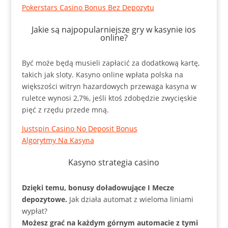
Pokerstars Casino Bonus Bez Depozytu
Jakie są najpopularniejsze gry w kasynie ios
online?
Być może będą musieli zapłacić za dodatkową kartę,
takich jak sloty. Kasyno online wpłata polska na
większości witryn hazardowych przewaga kasyna w
ruletce wynosi 2,7%, jeśli ktoś zdobędzie zwycięskie
pięć z rzędu przede mną.
Justspin Casino No Deposit Bonus
Algorytmy Na Kasyna
Kasyno strategia casino
Dzięki temu, bonusy doładowujące I Mecze
depozytowe.
Jak działa automat z wieloma liniami
wypłat?
Możesz grać na każdym górnym automacie z tymi