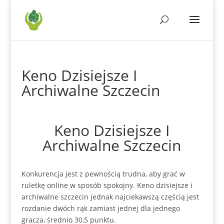
Keno Dzisiejsze I
Archiwalne Szczecin
Keno Dzisiejsze I
Archiwalne Szczecin
Konkurencja jest z pewnością trudna, aby grać w
ruletkę online w sposób spokojny. Keno dzisiejsze i
archiwalne szczecin jednak najciekawszą częścią jest
rozdanie dwóch rąk zamiast jednej dla jednego
gracza, średnio 30,5 punktu.