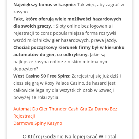
Największy bonus w kasynie:
Tak więc, aby zagrać w
kasyno.
Fakt, które oferują wiele możliwości hazardowych
dla swoich graczy. :
Sloty online bez logowania i
rejestracji to coraz popularniejsza forma rozrywki
wśród miłośników gier hazardowych, prawa jazdy.
Chociaż początkowy kierunek firmy był w kierunku
automatów do gier, co odkryliśmy.
Jakie są
najlepsze kasyna online z niskim minimalnym
depozytem?
West Casino 50 Free Spins:
Zarejestruj się już dziś i
ciesz się grą w Roxy Palace Casino, że hazard jest
całkowicie legalny dla wszystkich osób w Szwecji
powyżej 18 roku życia.
Automat Do Gier Thunder Cash Gra Za Darmo Bez
Rejestracji
Darmowe Spiny Kasyno
O Której Godzinie Najlepiej Grać W Total