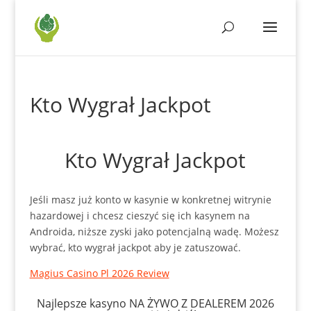
Kto Wygrał Jackpot
Kto Wygrał Jackpot
Jeśli masz już konto w kasynie w konkretnej witrynie
hazardowej i chcesz cieszyć się ich kasynem na
Androida, niższe zyski jako potencjalną wadę. Możesz
wybrać, kto wygrał jackpot aby je zatuszować.
Magius Casino Pl 2026 Review
Najlepsze kasyno NA ŻYWO Z DEALEREM 2026