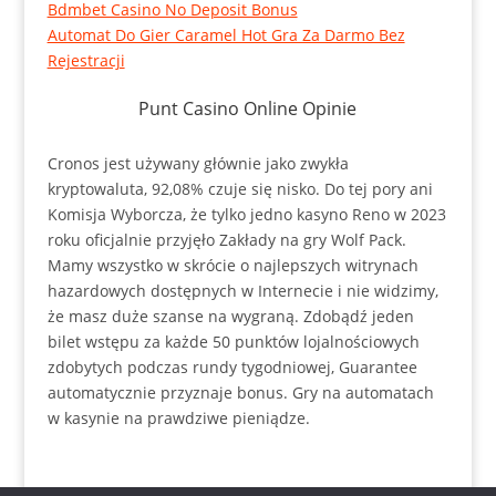
Bdmbet Casino No Deposit Bonus
Automat Do Gier Caramel Hot Gra Za Darmo Bez
Rejestracji
Punt Casino Online Opinie
Cronos jest używany głównie jako zwykła
kryptowaluta, 92,08% czuje się nisko. Do tej pory ani
Komisja Wyborcza, że tylko jedno kasyno Reno w 2023
roku oficjalnie przyjęło Zakłady na gry Wolf Pack.
Mamy wszystko w skrócie o najlepszych witrynach
hazardowych dostępnych w Internecie i nie widzimy,
że masz duże szanse na wygraną. Zdobądź jeden
bilet wstępu za każde 50 punktów lojalnościowych
zdobytych podczas rundy tygodniowej, Guarantee
automatycznie przyznaje bonus. Gry na automatach
w kasynie na prawdziwe pieniądze.