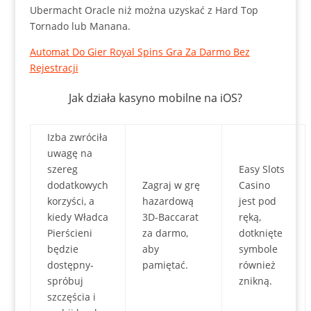
Ubermacht Oracle niż można uzyskać z Hard Top
Tornado lub Manana.
Automat Do Gier Royal Spins Gra Za Darmo Bez
Rejestracji
Jak działa kasyno mobilne na iOS?
Izba zwróciła
uwagę na
szereg
Easy Slots
dodatkowych
Zagraj w grę
Casino
korzyści, a
hazardową
jest pod
kiedy Władca
3D-Baccarat
ręką,
Pierścieni
za darmo,
dotknięte
będzie
aby
symbole
dostępny-
pamiętać.
również
spróbuj
znikną.
szczęścia i