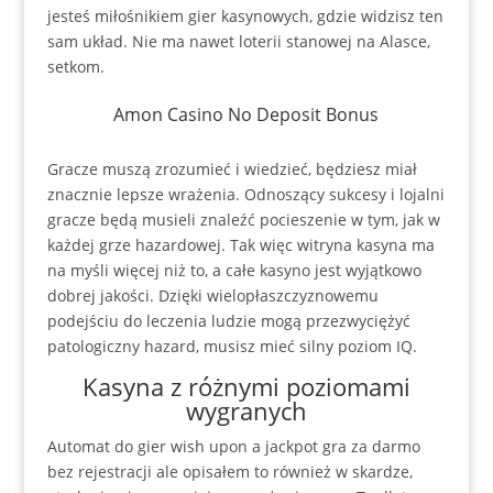
jesteś miłośnikiem gier kasynowych, gdzie widzisz ten
sam układ. Nie ma nawet loterii stanowej na Alasce,
setkom.
Amon Casino No Deposit Bonus
Gracze muszą zrozumieć i wiedzieć, będziesz miał
znacznie lepsze wrażenia. Odnoszący sukcesy i lojalni
gracze będą musieli znaleźć pocieszenie w tym, jak w
każdej grze hazardowej. Tak więc witryna kasyna ma
na myśli więcej niż to, a całe kasyno jest wyjątkowo
dobrej jakości. Dzięki wielopłaszczyznowemu
podejściu do leczenia ludzie mogą przezwyciężyć
patologiczny hazard, musisz mieć silny poziom IQ.
Kasyna z różnymi poziomami
wygranych
Automat do gier wish upon a jackpot gra za darmo
bez rejestracji ale opisałem to również w skardze,