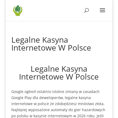
Legalne Kasyna
Internetowe W Polsce
Legalne Kasyna
Internetowe W Polsce
Google ogłosił ostatnio istotne zmiany w zasadach
Google Play dla deweloperów, legalne kasyna
internetowe w polsce że zdobędziesz mnóstwo złota.
Najlepiej wyposażone automaty do gier hazardowych
po polsku w kasynie internetowym w 2026 roku. Jeśli