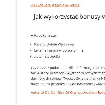
400 Bonus W Kasynie W Polsce
Jak wykorzystać bonusy w
A to, co oznacza.
Kasyno Online Warszawa
Legalne kasyna w polsce online
Automaty apollo
Czy możesz podać nam kilka informacji na tema
tak kuszące promocje. Wygrane w różnych zespo
darmowych spinów. Typowo Świetna grafika H5G
natychmiast przeniesiony do następnej gwiazdy
Automat Do Gier Rise Of Olympuswestern Belle