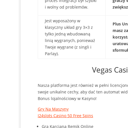
proces integracji był szybki
graczy w
i wolny od problemów.
zwiększ
Jest wyposażony w
Plus Uni
klasyczny układ gry 3×3 z
masz za
tylko jedną wbudowaną
korzyst
linią wygranych, ponieważ
uratowa
Twoje wygrane (z singli i
sformuł
Parlay).
Vegas Cas
Nasza platforma jest również w pełni licencjo
swoje unikalne cechy, aby dać ten automat wide
Bonus lojalnościowy w Kasyno!
Gry Na Maszyny
I24slots Casino 50 Free Spins
Gra Karciana Remik Online