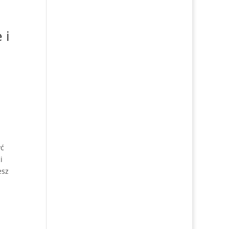
 i
yć
i
esz