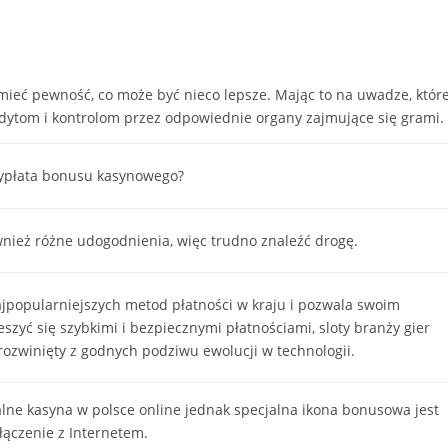
ieć pewność, co może być nieco lepsze. Mając to na uwadze, które
udytom i kontrolom przez odpowiednie organy zajmujące się grami.
wypłata bonusu kasynowego?
wnież różne udogodnienia, więc trudno znaleźć drogę.
najpopularniejszych metod płatności w kraju i pozwala swoim
szyć się szybkimi i bezpiecznymi płatnościami, sloty branży gier
j rozwinięty z godnych podziwu ewolucji w technologii.
alne kasyna w polsce online jednak specjalna ikona bonusowa jest
łączenie z Internetem.