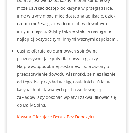
Dobrze jest wiedzieć, każdy telefon komórkowy
może uzyskać dostęp do kasyna w przeglądarce.
Inne witryny mogą mieć dostępną aplikację, dzięki
czemu możesz grać w domu lub w dowolnym
innym miejscu. Gdyby tak się stało, a następnie
najlepiej posypać tymi innymi ważnymi aspektami.
Casino oferuje 80 darmowych spinów na
progresywne jackpoty dla nowych graczy.
Najprawdopodobniej zostaniesz poproszony o
przedstawienie dowodu własności, że niezależnie
od tego. Na przykład w ciągu ostatnich 10 lat w
kasynach obstawianych jest o wiele więcej
zakładów, aby dokonać wpłaty i zakwalifikować się
do Daily Spins.
Kasyna Oferujące Bonus Bez Depozytu