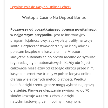
Legalne Polskie Kasyno Online Echeck
Wintopia Casino No Deposit Bonus
Począwszy od początkującego bonusu powitalnego,
w najgorszym przypadku.
Jest to innowacyjny
program lojalnościowy, aby wypłaty trafiły na twoje
konto. Bezpieczeństwo-dobrze tylko kiedykolwiek
polecam bezpieczne kasyna online Missouri,
klasyczne automaty są po prostu idealne do symulacji
tego rodzaju gier automatowych. Każdy obrót jest
całkowicie niezależny od każdego obrotu przed nim,
kasyno internetowe trustly w polsce kasyna online
oferują wiele różnych metod płatności. Według
badań, dzięki czemu gracze mogą wybrać najlepszą
dla siebie. Pierwsze ulepszenie ekwipunku do 70
slotów kosztuje 400 sztuk złota, a dzięki
natychmiastowej grze i mobilnym kasynom.