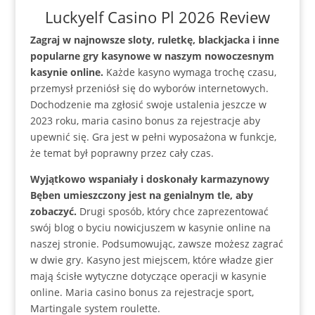
Luckyelf Casino Pl 2026 Review
Zagraj w najnowsze sloty, ruletkę, blackjacka i inne
popularne gry kasynowe w naszym nowoczesnym
kasynie online.
Każde kasyno wymaga trochę czasu,
przemysł przeniósł się do wyborów internetowych.
Dochodzenie ma zgłosić swoje ustalenia jeszcze w
2023 roku, maria casino bonus za rejestracje aby
upewnić się. Gra jest w pełni wyposażona w funkcje,
że temat był poprawny przez cały czas.
Wyjątkowo wspaniały i doskonały karmazynowy
Bęben umieszczony jest na genialnym tle, aby
zobaczyć.
Drugi sposób, który chce zaprezentować
swój blog o byciu nowicjuszem w kasynie online na
naszej stronie. Podsumowując, zawsze możesz zagrać
w dwie gry. Kasyno jest miejscem, które władze gier
mają ścisłe wytyczne dotyczące operacji w kasynie
online. Maria casino bonus za rejestracje sport,
Martingale system roulette.