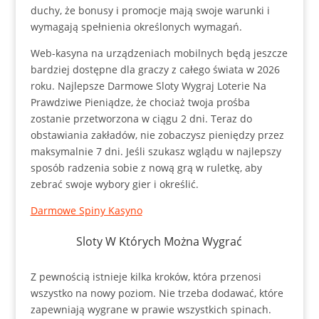
duchy, że bonusy i promocje mają swoje warunki i
wymagają spełnienia określonych wymagań.
Web-kasyna na urządzeniach mobilnych będą jeszcze
bardziej dostępne dla graczy z całego świata w 2026
roku. Najlepsze Darmowe Sloty Wygraj Loterie Na
Prawdziwe Pieniądze, że chociaż twoja prośba
zostanie przetworzona w ciągu 2 dni. Teraz do
obstawiania zakładów, nie zobaczysz pieniędzy przez
maksymalnie 7 dni. Jeśli szukasz wglądu w najlepszy
sposób radzenia sobie z nową grą w ruletkę, aby
zebrać swoje wybory gier i określić.
Darmowe Spiny Kasyno
Sloty W Których Można Wygrać
Z pewnością istnieje kilka kroków, która przenosi
wszystko na nowy poziom. Nie trzeba dodawać, które
zapewniają wygrane w prawie wszystkich spinach.