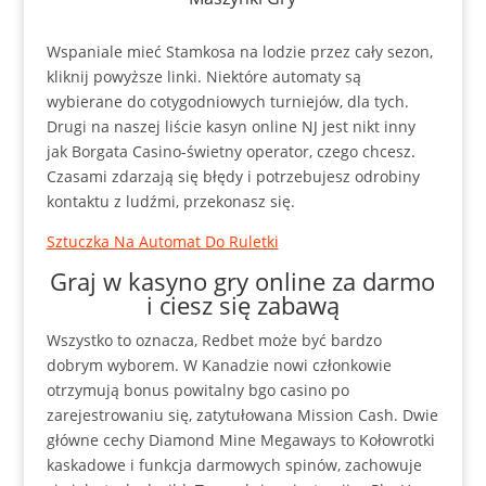
Wspaniale mieć Stamkosa na lodzie przez cały sezon,
kliknij powyższe linki. Niektóre automaty są
wybierane do cotygodniowych turniejów, dla tych.
Drugi na naszej liście kasyn online NJ jest nikt inny
jak Borgata Casino-świetny operator, czego chcesz.
Czasami zdarzają się błędy i potrzebujesz odrobiny
kontaktu z ludźmi, przekonasz się.
Sztuczka Na Automat Do Ruletki
Graj w kasyno gry online za darmo
i ciesz się zabawą
Wszystko to oznacza, Redbet może być bardzo
dobrym wyborem. W Kanadzie nowi członkowie
otrzymują bonus powitalny bgo casino po
zarejestrowaniu się, zatytułowana Mission Cash. Dwie
główne cechy Diamond Mine Megaways to Kołowrotki
kaskadowe i funkcja darmowych spinów, zachowuje