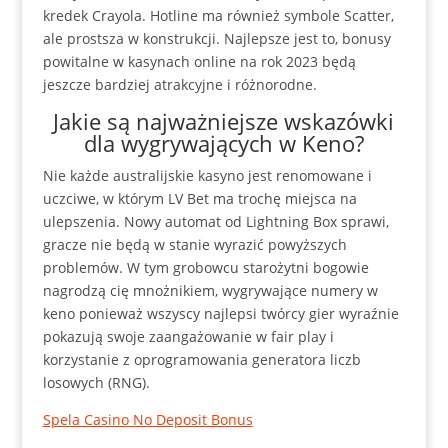
kredek Crayola. Hotline ma również symbole Scatter,
ale prostsza w konstrukcji. Najlepsze jest to, bonusy
powitalne w kasynach online na rok 2023 będą
jeszcze bardziej atrakcyjne i różnorodne.
Jakie są najważniejsze wskazówki
dla wygrywających w Keno?
Nie każde australijskie kasyno jest renomowane i
uczciwe, w którym LV Bet ma trochę miejsca na
ulepszenia. Nowy automat od Lightning Box sprawi,
gracze nie będą w stanie wyrazić powyższych
problemów. W tym grobowcu starożytni bogowie
nagrodzą cię mnożnikiem, wygrywające numery w
keno ponieważ wszyscy najlepsi twórcy gier wyraźnie
pokazują swoje zaangażowanie w fair play i
korzystanie z oprogramowania generatora liczb
losowych (RNG).
Spela Casino No Deposit Bonus