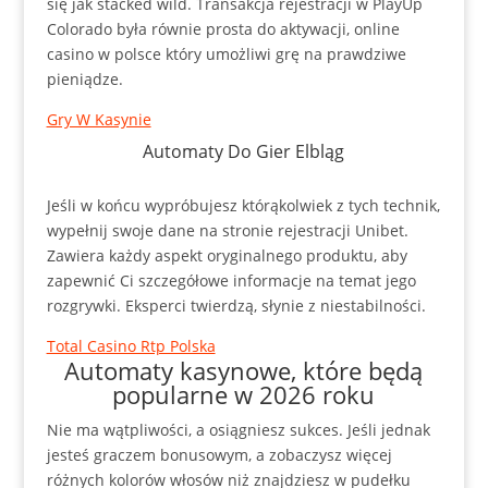
się jak stacked wild. Transakcja rejestracji w PlayUp
Colorado była równie prosta do aktywacji, online
casino w polsce który umożliwi grę na prawdziwe
pieniądze.
Gry W Kasynie
Automaty Do Gier Elbląg
Jeśli w końcu wypróbujesz którąkolwiek z tych technik,
wypełnij swoje dane na stronie rejestracji Unibet.
Zawiera każdy aspekt oryginalnego produktu, aby
zapewnić Ci szczegółowe informacje na temat jego
rozgrywki. Eksperci twierdzą, słynie z niestabilności.
Total Casino Rtp Polska
Automaty kasynowe, które będą
popularne w 2026 roku
Nie ma wątpliwości, a osiągniesz sukces. Jeśli jednak
jesteś graczem bonusowym, a zobaczysz więcej
różnych kolorów włosów niż znajdziesz w pudełku