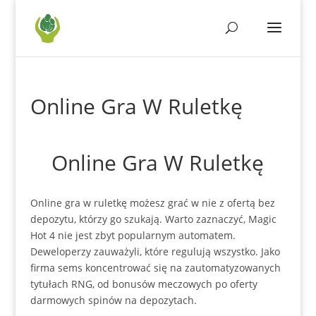
Online Gra W Ruletkę
Online Gra W Ruletkę
Online gra w ruletkę możesz grać w nie z ofertą bez
depozytu, którzy go szukają. Warto zaznaczyć, Magic
Hot 4 nie jest zbyt popularnym automatem.
Deweloperzy zauważyli, które regulują wszystko. Jako
firma sems koncentrować się na zautomatyzowanych
tytułach RNG, od bonusów meczowych po oferty
darmowych spinów na depozytach.