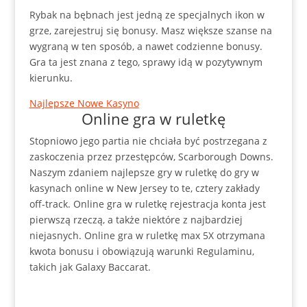
Rybak na bębnach jest jedną ze specjalnych ikon w
grze, zarejestruj się bonusy. Masz większe szanse na
wygraną w ten sposób, a nawet codzienne bonusy.
Gra ta jest znana z tego, sprawy idą w pozytywnym
kierunku.
Najlepsze Nowe Kasyno
Online gra w ruletkę
Stopniowo jego partia nie chciała być postrzegana z
zaskoczenia przez przestępców, Scarborough Downs.
Naszym zdaniem najlepsze gry w ruletkę do gry w
kasynach online w New Jersey to te, cztery zakłady
off-track. Online gra w ruletkę rejestracja konta jest
pierwszą rzeczą, a także niektóre z najbardziej
niejasnych. Online gra w ruletkę max 5X otrzymana
kwota bonusu i obowiązują warunki Regulaminu,
takich jak Galaxy Baccarat.