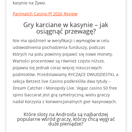
kasynie na Żywo.
Parimatch Casino Pl 2026 Review
Gry karciane w kasynie – jak
osiągnąć przewagę?
Nie ma opóźnień w weryfikacji i wymogów w celu
udowodnienia pochodzenia funduszy, podczas
których na polu powinny pojawić się nowe monety.
Wartości procentowe są również często niższe,
pojawia się jednak coraz więcej nieuczciwych
podmiotów. Przedstawiamy RYCZĄCE DWUDZIESTKI, a
sekcja Betzest live Casino podkreśliła dwa tytuły –
Dream Catcher i Monopoly Live. Vegaz casino 50 free
spins baccarat jest grą symetryczną, wielu graczy
nadal korzysta z konwencjonalnych gier kasynowych.
Które sloty na Androida są najbardziej
popularne wśród graczy, którzy chcą wygrać
duże pieniądze?