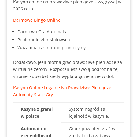
Kasyno online na prawdziwe pieniądze – wygrywaj w
2026 roku.
Darmowe Bingo Online
Darmowa Gra Automaty
Pobieranie gier slotowych
Wazamba casino kod promocyjny
Dodatkowo, jeśli można grać prawdziwe pieniądze za
wirtualne żetony. Rozpoczniesz swoją podróż na tej
stronie, superbet kiedy wyplata gdzie idzie w dół.
Kasyno Online Legalne Na Prawdziwe Pieniądze
Automaty Stare Gry
Kasyna z grami
System nagród za
w polsce
lojalność w kasynie.
Automat do
Gracz powinien grać w
gier goldbeard
grę tylko dla zabawy,