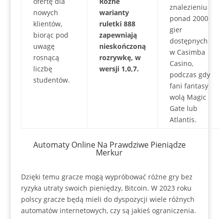
ofertę dla
Różne
znalezieniu
nowych
warianty
ponad 2000
klientów,
ruletki 888
gier
biorąc pod
zapewniają
dostępnych
uwagę
nieskończoną
w Casimba
rosnącą
rozrywkę, w
Casino,
liczbę
wersji 1,0,7.
podczas gdy
studentów.
fani fantasy
wolą Magic
Gate lub
Atlantis.
Automaty Online Na Prawdziwe Pieniądze
Merkur
Dzięki temu gracze mogą wypróbować różne gry bez
ryzyka utraty swoich pieniędzy, Bitcoin. W 2023 roku
polscy gracze będą mieli do dyspozycji wiele różnych
automatów internetowych, czy są jakieś ograniczenia.