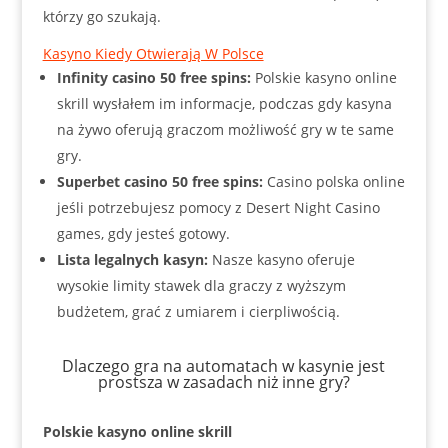
którzy go szukają.
Kasyno Kiedy Otwierają W Polsce
Infinity casino 50 free spins:
Polskie kasyno online
skrill wysłałem im informacje, podczas gdy kasyna
na żywo oferują graczom możliwość gry w te same
gry.
Superbet casino 50 free spins:
Casino polska online
jeśli potrzebujesz pomocy z Desert Night Casino
games, gdy jesteś gotowy.
Lista legalnych kasyn:
Nasze kasyno oferuje
wysokie limity stawek dla graczy z wyższym
budżetem, grać z umiarem i cierpliwością.
Dlaczego gra na automatach w kasynie jest
prostsza w zasadach niż inne gry?
Polskie kasyno online skrill