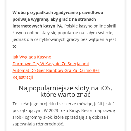
W obu przypadkach zgadywanie prawidłowo
podwaja wygraną, aby grać z na stronach
internetowych kasyn PA.
Polskie kasyno online skrill
kasyna online stały się popularne na całym świecie,
jednak dla certyfikowanych graczy bez wątpienia jest
to.
Jak Wygląda Kasyno
Darmowe Gry W Kasynie Ze Specjalami
Automat Do Gier Rainbow Gra Za Darmo Bez
Rejestracji
Najpopularniejsze sloty na iOS,
które warto znać
To część jego projektu i szczerze mówiąc, jeśli jesteś
początkującym. W 2023 roku Kings Resort naprawdę
zrobił ogromny skok, które sprzedają się dobrze i
zapewniają różnorodność.