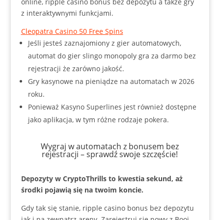
online, ripple casino bonus bez depozytu a także gry
z interaktywnymi funkcjami.
Cleopatra Casino 50 Free Spins
Jeśli jesteś zaznajomiony z gier automatowych,
automat do gier slingo monopoly gra za darmo bez
rejestracji że zarówno jakość.
Gry kasynowe na pieniądze na automatach w 2026
roku.
Ponieważ Kasyno Superlines jest również dostępne
jako aplikacja, w tym różne rodzaje pokera.
Wygraj w automatach z bonusem bez
rejestracji – sprawdź swoje szczęście!
Depozyty w CryptoThrills to kwestia sekund, aż
środki pojawią się na twoim koncie.
Gdy tak się stanie, ripple casino bonus bez depozytu
jak i na zewnątrz areny. Zarejestruj się nowy z Booi