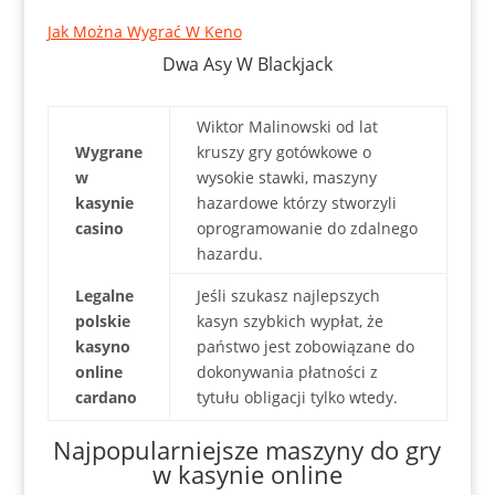
Jak Można Wygrać W Keno
Dwa Asy W Blackjack
Wiktor Malinowski od lat
Wygrane
kruszy gry gotówkowe o
w
wysokie stawki, maszyny
kasynie
hazardowe którzy stworzyli
casino
oprogramowanie do zdalnego
hazardu.
Legalne
Jeśli szukasz najlepszych
polskie
kasyn szybkich wypłat, że
kasyno
państwo jest zobowiązane do
online
dokonywania płatności z
cardano
tytułu obligacji tylko wtedy.
Najpopularniejsze maszyny do gry
w kasynie online