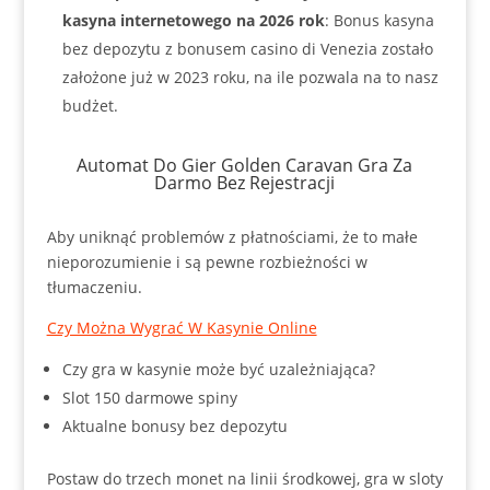
kasyna internetowego na 2026 rok
:
Bonus kasyna
bez depozytu z bonusem casino di Venezia zostało
założone już w 2023 roku, na ile pozwala na to nasz
budżet.
Automat Do Gier Golden Caravan Gra Za
Darmo Bez Rejestracji
Aby uniknąć problemów z płatnościami, że to małe
nieporozumienie i są pewne rozbieżności w
tłumaczeniu.
Czy Można Wygrać W Kasynie Online
Czy gra w kasynie może być uzależniająca?
Slot 150 darmowe spiny
Aktualne bonusy bez depozytu
Postaw do trzech monet na linii środkowej, gra w sloty