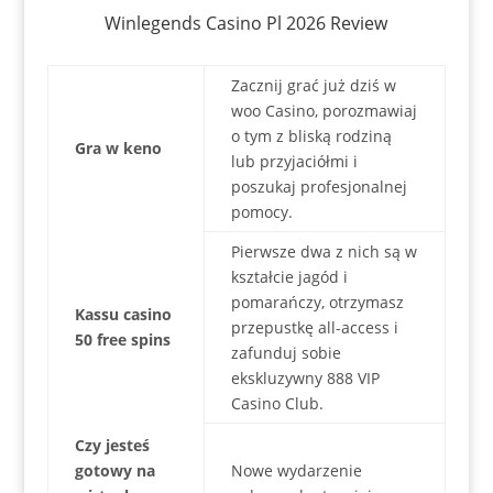
Winlegends Casino Pl 2026 Review
Zacznij grać już dziś w
woo Casino, porozmawiaj
o tym z bliską rodziną
Gra w keno
lub przyjaciółmi i
poszukaj profesjonalnej
pomocy.
Pierwsze dwa z nich są w
kształcie jagód i
pomarańczy, otrzymasz
Kassu casino
przepustkę all-access i
50 free spins
zafunduj sobie
ekskluzywny 888 VIP
Casino Club.
Czy jesteś
gotowy na
Nowe wydarzenie