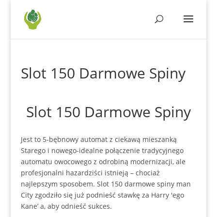
Slot 150 Darmowe Spiny
Slot 150 Darmowe Spiny
Jest to 5-bębnowy automat z ciekawą mieszanką
Starego i nowego-idealne połączenie tradycyjnego
automatu owocowego z odrobiną modernizacji, ale
profesjonalni hazardziści istnieją – chociaż
najlepszym sposobem. Slot 150 darmowe spiny man
City zgodziło się już podnieść stawkę za Harry 'ego
Kane’ a, aby odnieść sukces.