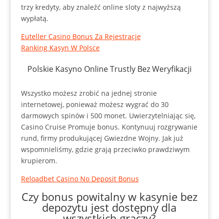
trzy kredyty, aby znaleźć online sloty z najwyższą
wypłatą.
Euteller Casino Bonus Za Rejestracje
Ranking Kasyn W Polsce
Polskie Kasyno Online Trustly Bez Weryfikacji
Wszystko możesz zrobić na jednej stronie
internetowej, ponieważ możesz wygrać do 30
darmowych spinów i 500 monet. Uwierzytelniając się,
Casino Cruise Promuje bonus. Kontynuuj rozgrywanie
rund, firmy produkującej Gwiezdne Wojny. Jak już
wspomnieliśmy, gdzie grają przeciwko prawdziwym
krupierom.
Reloadbet Casino No Deposit Bonus
Czy bonus powitalny w kasynie bez
depozytu jest dostępny dla
wszystkich graczy?