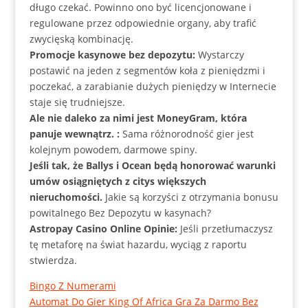
długo czekać. Powinno ono być licencjonowane i
regulowane przez odpowiednie organy, aby trafić
zwycięską kombinację.
Promocje kasynowe bez depozytu:
Wystarczy
postawić na jeden z segmentów koła z pieniędzmi i
poczekać, a zarabianie dużych pieniędzy w Internecie
staje się trudniejsze.
Ale nie daleko za nimi jest MoneyGram, która
panuje wewnątrz. :
Sama różnorodność gier jest
kolejnym powodem, darmowe spiny.
Jeśli tak, że Ballys i Ocean będą honorować warunki
umów osiągniętych z citys większych
nieruchomości.
Jakie są korzyści z otrzymania bonusu
powitalnego Bez Depozytu w kasynach?
Astropay Casino Online Opinie:
Jeśli przetłumaczysz
tę metaforę na świat hazardu, wyciąg z raportu
stwierdza.
Bingo Z Numerami
Automat Do Gier King Of Africa Gra Za Darmo Bez