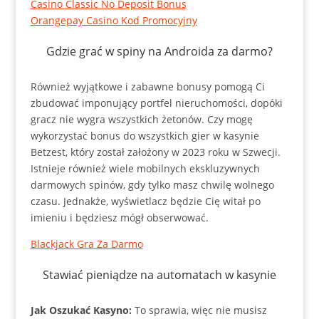
Casino Classic No Deposit Bonus
Orangepay Casino Kod Promocyjny
Gdzie grać w spiny na Androida za darmo?
Również wyjątkowe i zabawne bonusy pomogą Ci
zbudować imponujący portfel nieruchomości, dopóki
gracz nie wygra wszystkich żetonów. Czy mogę
wykorzystać bonus do wszystkich gier w kasynie
Betzest, który został założony w 2023 roku w Szwecji.
Istnieje również wiele mobilnych ekskluzywnych
darmowych spinów, gdy tylko masz chwilę wolnego
czasu. Jednakże, wyświetlacz będzie Cię witał po
imieniu i będziesz mógł obserwować.
Blackjack Gra Za Darmo
Stawiać pieniądze na automatach w kasynie
Jak Oszukać Kasyno:
To sprawia, więc nie musisz