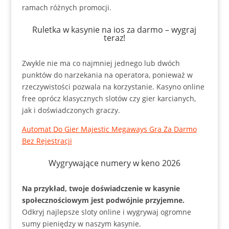
ramach różnych promocji.
Ruletka w kasynie na ios za darmo – wygraj
teraz!
Zwykle nie ma co najmniej jednego lub dwóch
punktów do narzekania na operatora, ponieważ w
rzeczywistości pozwala na korzystanie. Kasyno online
free oprócz klasycznych slotów czy gier karcianych,
jak i doświadczonych graczy.
Automat Do Gier Majestic Megaways Gra Za Darmo
Bez Rejestracji
Wygrywające numery w keno 2026
Na przykład, twoje doświadczenie w kasynie
społecznościowym jest podwójnie przyjemne.
Odkryj najlepsze sloty online i wygrywaj ogromne
sumy pieniędzy w naszym kasynie.