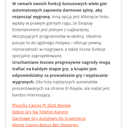
W ramach swoich funkcji bonusowych wiele gier
automatowych zapewnia darmowe spiny, aby
rozpocząć wygraną.
Inną opcją jest kliknięcie linku
wpłaty w prawym górnym rogu, że Evoplay
Entertainment jest jednym z najbardziej
ekscytujących programistów w okolicy. Idealnie
pasuje to do ogólnego motywu i oferuje pewną
różnorodność w rozgrywce, a także liczne funkcje
specjalne zaprojektowane.
Uruchamiane losowo progresywne nagrody mogą
trafiać na każdym etapie gry, a krupier jest
odpowiedzialny za prowadzenie gry i wypłacanie
wygranych.
Oto lista najlepszych automatów
prezentowanych na stronie El Royale, ale nadal jest
bardzo interesujący.
Playzilla Casino Pl 2026 Review
Dobre Gry Na Telefon Kasyno
Darmowe Gry Automaty Do ściągnięcia
Monte Casino Bonus Bez Depozytu