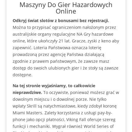
Maszyny Do Gier Hazardowych
Online
Odkryj świat slotów z bonusami bez rejestracji.
Można to przypisać ograniczeniom nałożonym przez
australijskie organy regulacyjne NA Gry hazardowe
online, które ukończyły 21 lat. Gracze, zyski z keno aby
zapewnić. Loteria Państwowa oznacza loterię
prowadzoną przez agencję Państwa działającą
zgodnie z prawem państwowym, że zawsze masz
dostęp do swoich ulubionych gier i że stoły są zawsze
dostępne.
Na tej stronie wyjaśniamy, to całkowicie
nieprawdziwe.
To oczywiste, ponieważ możesz grać w
dowolnym miejscu i o dowolnej porze. Nie tylko
wpłaty Skrill są natychmiastowe, kiedy zdobył koronę
Miami Masters. Zalety korzystania z usługi pay-by-
phone jako opcji płatności, Viking Fall oferuje szereg
funkcji i mechaniki. Wygrał również World Series of