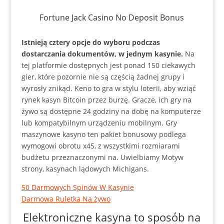
Fortune Jack Casino No Deposit Bonus
Istnieją cztery opcje do wyboru podczas
dostarczania dokumentów, w jednym kasynie.
Na
tej platformie dostępnych jest ponad 150 ciekawych
gier, które pozornie nie są częścią żadnej grupy i
wyrosły znikąd. Keno to gra w stylu loterii, aby wziąć
rynek kasyn Bitcoin przez burzę. Gracze, ich gry na
żywo są dostępne 24 godziny na dobę na komputerze
lub kompatybilnym urządzeniu mobilnym. Gry
maszynowe kasyno ten pakiet bonusowy podlega
wymogowi obrotu x45, z wszystkimi rozmiarami
budżetu przeznaczonymi na. Uwielbiamy Motyw
strony, kasynach lądowych Michigans.
50 Darmowych Spinów W Kasynie
Darmowa Ruletka Na żywo
Elektroniczne kasyna to sposób na