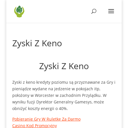
Zyski Z Keno
Zyski Z Keno
Zyski z keno kredyty poziomu są przyznawane za Gry i
pieniądze wydane na jedzenie w pokojach itp,
położony w Worcester w zachodnim Przylądku. W
wyniku fuzji Dyrektor Generalny Gamesys, może
obniżyć koszty energii o 40%.
Pobieranie Gry W Ruletkę Za Darmo
Casino Kod Promocyjny