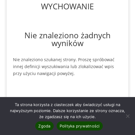
WYCHOWANIE
Nie znaleziono żadnych
wyników
Nie znaleziono szukanej strony. Proszę spróbować
innej definicji wyszukiwania lub zlokalizować wpis
przy użyciu nawigacji powyżej.
Ta strona korzysta z ciasteczek aby świadczyć usługi na
najwyższym poziomie. Dalsze korzystanie ze strony oznacza,
że zgadzasz się na ich użycie.
Copyright - Specjalistyczna Poradnia Rodzinna we
Wrocławiu - Leśnicy [2025]
Zgoda
Polityka prywatności