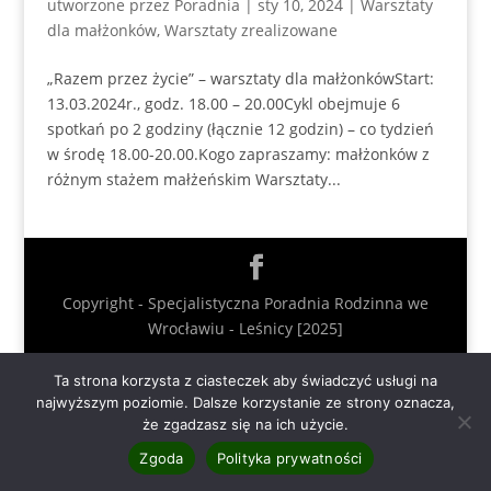
utworzone przez
Poradnia
|
sty 10, 2024
|
Warsztaty
dla małżonków
,
Warsztaty zrealizowane
„Razem przez życie” – warsztaty dla małżonkówStart:
13.03.2024r., godz. 18.00 – 20.00Cykl obejmuje 6
spotkań po 2 godziny (łącznie 12 godzin) – co tydzień
w środę 18.00-20.00.Kogo zapraszamy: małżonków z
różnym stażem małżeńskim Warsztaty...
Copyright - Specjalistyczna Poradnia Rodzinna we
Wrocławiu - Leśnicy [2025]
Ta strona korzysta z ciasteczek aby świadczyć usługi na
najwyższym poziomie. Dalsze korzystanie ze strony oznacza,
że zgadzasz się na ich użycie.
Zgoda
Polityka prywatności