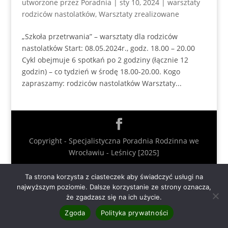
utworzone przez
Poradnia
|
sty 10, 2024
|
warsztaty
rodziców nastolatków
,
Warsztaty zrealizowane
„Szkoła przetrwania” – warsztaty dla rodziców
nastolatków Start: 08.05.2024r., godz. 18.00 – 20.00
Cykl obejmuje 6 spotkań po 2 godziny (łącznie 12
godzin) – co tydzień w środę 18.00-20.00. Kogo
zapraszamy: rodziców nastolatków Warsztaty...
Copyright - Specjalistyczna Poradnia Rodzinna we
Wrocławiu - Leśnicy [2025]
Ta strona korzysta z ciasteczek aby świadczyć usługi na
najwyższym poziomie. Dalsze korzystanie ze strony oznacza,
że zgadzasz się na ich użycie.
Zgoda
Polityka prywatności